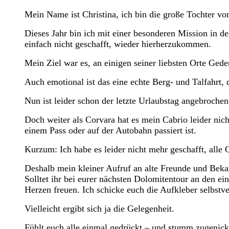
Mein Name ist Christina, ich bin die große Tochter vo
Dieses Jahr bin ich mit einer besonderen Mission in
einfach nicht geschafft, wieder hierherzukommen.
Mein Ziel war es, an einigen seiner liebsten Orte Ged
Auch emotional ist das eine echte Berg- und Talfahrt, 
Nun ist leider schon der letzte Urlaubstag angebroche
Doch weiter als Corvara hat es mein Cabrio leider nicht
einem Pass oder auf der Autobahn passiert ist.
Kurzum: Ich habe es leider nicht mehr geschafft, alle 
Deshalb mein kleiner Aufruf an alte Freunde und Beka
Solltet ihr bei eurer nächsten Dolomitentour an den 
Herzen freuen. Ich schicke euch die Aufkleber selbstve
Vielleicht ergibt sich ja die Gelegenheit.
Fühlt euch alle einmal gedrückt – und stumm zugenick