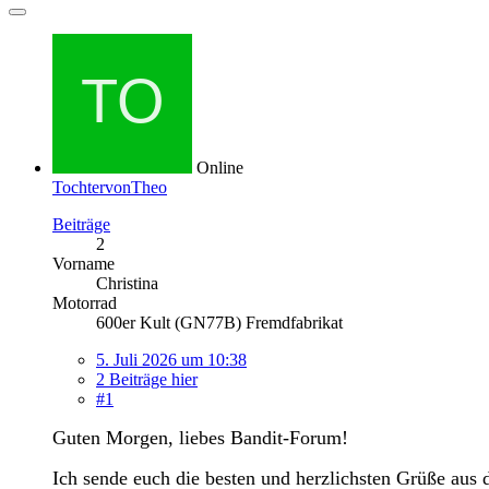
Online
TochtervonTheo
Beiträge
2
Vorname
Christina
Motorrad
600er Kult (GN77B) Fremdfabrikat
5. Juli 2026 um 10:38
2 Beiträge hier
#1
Guten Morgen, liebes Bandit-Forum!
Ich sende euch die besten und herzlichsten Grüße aus