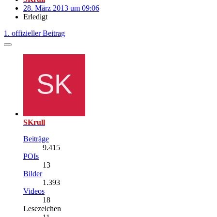
28. März 2013 um 09:06
Erledigt
1. offizieller Beitrag
SKrull
Beiträge
9.415
POIs
13
Bilder
1.393
Videos
18
Lesezeichen