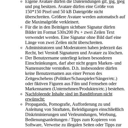
Eigene Avatare dürfen die Dateiendungen gif, jpg, jpeg
und png besitzen. Avatare dürfen eine Größe von
150*150 Pixel und 50 kB Dateigröße nicht
überschreiten. Größere Avatare werden automatisch auf
die Maximalgröße verkleinert.
Für die in den Beiträgen sichtbare Signatur dürfen
Bilder im Format 530x200 Px + zwei Zeilen Text
verwendet werden. Eine Signatur ohne Bild darf eine
Länge von zwei Zeilen nicht überschreiten.
Administratoren und Moderatoren haben jederzeit das
Recht, bei Verstoß Signaturen und Avatare zu löschen.
Der Benutzername unterliegt keinen besonderen
Einschränkungen, darf aber nicht gegen Marken- und
Namensrechte verstoßen. D.h. insbesondere dürfen
keine Benutzernamen aus einer Person des
Zeitgeschehens (Politiker/Schauspieler/Sänger/etc.)
oder fiktiven Figuren aus Film und Fernsehen oder
Markennamen (Unternehmen/Produkten/etc.) bestehen.
Nachfolgende Inhalte sind im Banditforum nicht
erwünscht:
Propaganda, Pornografie, Aufforderung zu und
Anleitung von Straftaten, Beleidigungen einschließlich
Diskriminierungen und Verleumdungen, Werbung,
Bedienungsanleitungen / Tipps zum Kopieren von
Software, Verweise zu illegalen Seiten oder Tipps zur