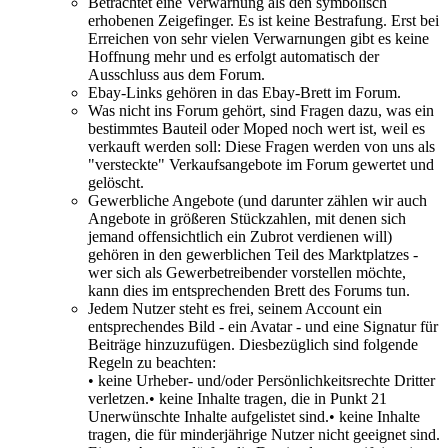
Betrachtet eine Verwarnung als den symbolisch
erhobenen Zeigefinger. Es ist keine Bestrafung. Erst bei
Erreichen von sehr vielen Verwarnungen gibt es keine
Hoffnung mehr und es erfolgt automatisch der
Ausschluss aus dem Forum.
Ebay-Links gehören in das Ebay-Brett im Forum.
Was nicht ins Forum gehört, sind Fragen dazu, was ein
bestimmtes Bauteil oder Moped noch wert ist, weil es
verkauft werden soll: Diese Fragen werden von uns als
"versteckte" Verkaufsangebote im Forum gewertet und
gelöscht.
Gewerbliche Angebote (und darunter zählen wir auch
Angebote in größeren Stückzahlen, mit denen sich
jemand offensichtlich ein Zubrot verdienen will)
gehören in den gewerblichen Teil des Marktplatzes -
wer sich als Gewerbetreibender vorstellen möchte,
kann dies im entsprechenden Brett des Forums tun.
Jedem Nutzer steht es frei, seinem Account ein
entsprechendes Bild - ein Avatar - und eine Signatur für
Beiträge hinzuzufügen. Diesbezüglich sind folgende
Regeln zu beachten:
• keine Urheber- und/oder Persönlichkeitsrechte Dritter
verletzen.• keine Inhalte tragen, die in Punkt 21
Unerwünschte Inhalte aufgelistet sind.• keine Inhalte
tragen, die für minderjährige Nutzer nicht geeignet sind.